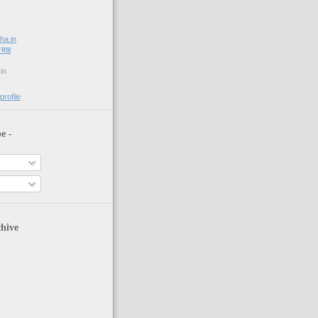
jha.in
 चाह
in
rofile
e -
s
hive