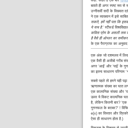
कहा. कहते हैं एक बार
गणितज
बताते ही अगर स्पष्ट रूप से 
उन्नीसवीं सदी के विख्यात दार
ने एक व्याख्यान में इसे साब
सकते, हमें नहीं पता कि इसका 
ये सच है
.’ स्टैंफर्ड विश्वविद
कविता प्रेम के असली तत्व 
है वैसे ही ओय्लर का समीकर
के एक पैराग्राफ का अनुवाद ह
एक अंक जो दशमलव में लिखने
एक वैसी ही अजीबो गरीब संख
अगर ‘आई’ और ‘पाई’ के गुण
का इतना साधारण परिणाम ‘१
सबसे पहले तो हमने यही पढ़ा
ऋणात्मक संख्या का घात लगा
एक काल्पनिक संख्या और ‘प
ऊपर ये विकट काल्पनिक घात.
है, लेकिन कितनी बार? ‘एक क
गुणनफल के बराबर?’ ! विचि
e(x) का विस्तार और त्रिको
ऐसा ही साधारण होता है.)
विकटता के मिश्रण से उपजी