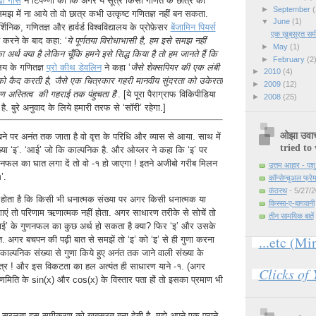
्ञ गॉस
ने टिपण्णी की कि अगर ये सूत्र किसी गणित के छात्र को
►
September
(
समझ में ना आये तो वो छात्र कभी उत्कृष्ट गणितज्ञ नहीं बन सकता.
▼
June
(1)
्शिनिक, गणितज्ञ और हार्वर्ड विश्वविद्यालय के प्रोफ़ेसर
बेंजामिन पियर्स
एक ख़ूबसूरत स
ित करने के बाद कहा: ‘
ये पूर्णतया विरोधाभासी है, हम इसे समझ नहीं
►
May
(1)
अर्थ क्या है लेकिन चूँकि हमने इसे सिद्ध किया है तो हम जानते हैं कि
►
February
(2
्यालय के गणितज्ञ
प्रो कीथ डेवलिन
ने कहा ‘
जैसे शेक्सपियर की एक लंबी
►
2010
(4)
को कैद करती है, जैसे एक चित्रकार गहरी मानवीय सुंदरता को उकेरता
►
2009
(12)
ण अस्तित्व की गहराई तक पंहुचता है
’. [ये पूरा पैराग्राफ विकिपीडिया
►
2008
(25)
ै. बुरे अनुवाद के लिये हमारी तरफ से ‘सॉरी’ रहेगा.]
ओझा उवा
 पर अनंत तक जाता है वो वृत्त के परिधि और व्यास से आया. साथ में
tried to 
्या ‘इ’. ‘आई’ जो कि काल्पनिक है. और ओय्लर ने कहा कि ‘इ’ पर
नफल का घात लगा दें तो वो -१ हो जाएगा ! इतने अजीबो गरीब मिलन
उत्तम आहार - पश
’.
कॉन्सेप्चुअल फ्रेम
कंठस्थ
- 5/27/
 होता है कि किसी भी धनात्मक संख्या पर अगर किसी धनात्मक या
किस्सा-ए-बागवानी
एं तो परिणाम ऋणात्मक नहीं होता. अगर साधारण तरीके से सोचें तो
तीन सामयिक बातें
ाई’ के गुणनफल का कुछ अर्थ हो सकता है क्या? फिर ‘इ’ और उसके
...etc (Mi
 अगर बचपन की पढ़ी बात से समझें तो ‘इ’ को ‘इ’ से ही गुणा करना
ाल्पनिक संख्या से गुणा किये हुए अनंत तक जाने वाली संख्या के
त्र ! और इस विकटता का हल अत्यंत ही साधारण याने -१. (अगर
Clicks of
णमिति के sin(x) और cos(x) के विस्तार पता हों तो इसका प्रमाण भी
 सरलता इस समीकरण को खूबसूरत बना देती है. मुझे अपने एक पुराने