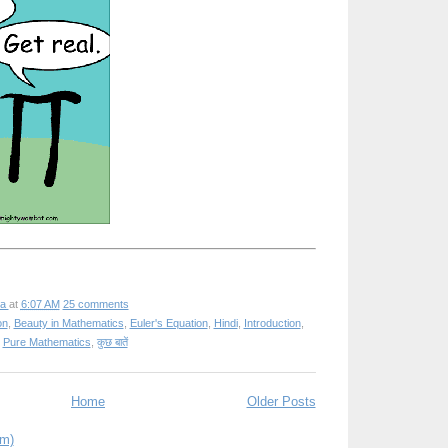
ha
at
6:07 AM
25 comments
on
,
Beauty in Mathematics
,
Euler's Equation
,
Hindi
,
Introduction
,
,
Pure Mathematics
,
कुछ बातें
Home
Older Posts
om)