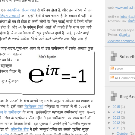
 तो दोनों अनंत तक जाते हैं…
web:
www.aojha.in
न एक
काल्पनिक संख्या आई
से परिचय होता है. और इस संख्या से एक
श्रित संख्याओं
का. इन्हीं दिनों ये पता चलता है कि बचपन में पढ़ी गयी
लेबंटी चाह:
lebanti.ao
Amazon Link:
लेबंटी
ख्याओं का ही होता है’ उन्ही लोगों के लिए पढाई जाती हैं जिन्हें गणित
ता है. और -१ के वर्गमूल जिसे ‘आई’ भी कहते हैं के साथ एक नयी
Email: blog@aojha.
ोता है. ये काल्पनिकता भी खूब इस्तेमाल होती है.
पाई, इ और आई
Twitter:
@aojha
रिकी के सबसे अधिक लिखे जाने वाले गणितीय अंक चिह्न अंक हैं.
View my complete p
 जोड़-घटाव,गुणा-भाग आता हो तो इस समीकरण में
इसके अलावा कुछ
मीकरण का मतलब
Subscrib
र का दिया गया
खूबसूरत
Posts
करण चित्र में)
All Comment
फ
कुछ यूँ कहता
Blog Arc
िका के पाठकों के बीच कराये गए मत के अनुसार ओय्लर का तादात्मय
मेय’
है. इसी तरह
फिजिक्स वर्ल्ड
पत्रिका के पाठकों ने भी २००४ में
►
2015
(1)
्बकत्व के समीकरण
के साथ
‘सर्वकालिक महानतम समीकरण’
चुना. २००६
►
2014
(1)
►
2013
(3)
्यालय में गणित के प्रोफ़ेसर पॉल नहीन ने इस समीकरण पर ४०० पन्नों की
►
2012
(4)
ला’
नामक किताब लिखी. इस पुस्तक में उन्होंने इसे ‘
गणितीय सुंदरता
▼
2011
(7)
ज्ञा दी.
कोंसटेंस रीड
ने इसे
‘सम्पूर्ण गणित का सबसे प्रसिद्द सूत्र’
►
October
(2)