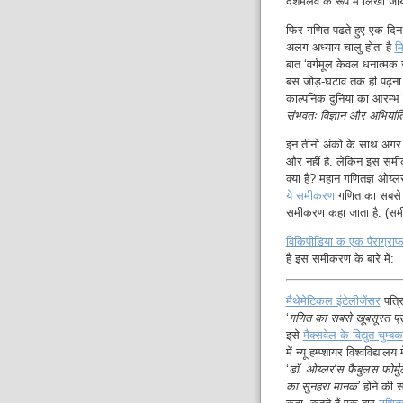
दशमलव के रूप में लिखा जाय
फिर गणित पढते हुए एक दि
अलग अध्याय चालु होता है
मि
बात ‘वर्गमूल केवल धनात्मक सं
बस जोड़-घटाव तक ही पढ़ना हो
काल्पनिक दुनिया का आरम्भ ह
संभवतः विज्ञान और अभियांत्
इन तीनों अंको के साथ अगर
और नहीं है. लेकिन इस स
क्या है? महान गणितज्ञ ओय्ल
ये समीकरण
गणित का सबसे 
समीकरण कहा जाता है. (समी
विकिपीडिया क एक पैराग्रा
है इस समीकरण के बारे में:
मैथेमेटिकल इंटेलीजेंसर
पत्र
‘
गणित का सबसे खूबसूरत प्र
इसे
मैक्सवेल के विद्युत चुम
में न्यू हम्प्शायर विश्वविद
‘
डॉ. ओय्लर'स फैबुलस फोर्मु
का सुनहरा मानक’
होने की सं