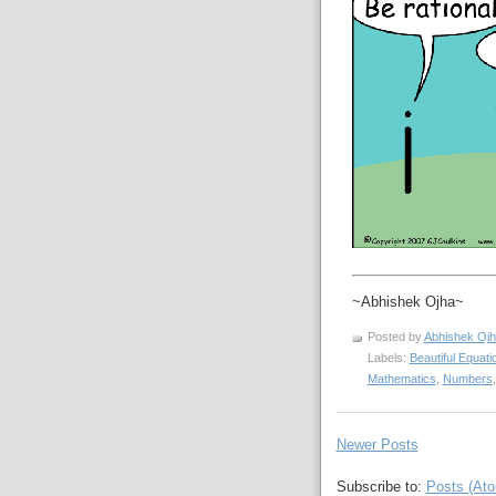
~Abhishek Ojha~
Posted by
Abhishek Oj
Labels:
Beautiful Equati
Mathematics
,
Numbers
Newer Posts
Subscribe to:
Posts (At