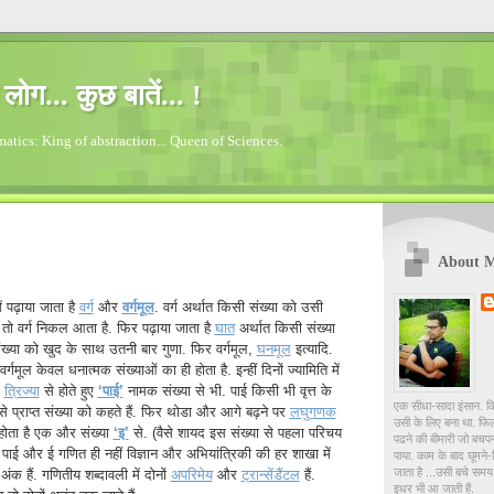
लोग... कुछ बातें... !
tics: King of abstraction... Queen of Sciences.
About 
ं पढ़ाया जाता है
वर्ग
और
वर्गमूल
. वर्ग अर्थात किसी संख्या को उसी
 तो वर्ग निकल आता है. फिर पढ़ाया जाता है
घात
अर्थात किसी संख्या
ख्या को खुद के साथ उतनी बार गुणा. फिर वर्गमूल,
घनमूल
इत्यादि.
र्गमूल केवल धनात्मक संख्याओं का ही होता है. इन्हीं दिनों ज्यामिति में
,
त्रिज्या
से होते हुए
‘पाई’
नामक संख्या से भी. पाई किसी भी वृत्त के
एक सीधा-सादा इंसान. क
े प्राप्त संख्या को कहते हैं. फिर थोडा और आगे बढ़ने पर
लघुगणक
उसी के लिए बना था. फिलह
होता है एक और संख्या
‘इ’
से. (वैसे शायद इस संख्या से पहला परिचय
पढने की बीमारी जो बचप
. पाई और ई गणित ही नहीं विज्ञान और अभियांत्रिकी की हर शाखा में
पाया. काम के बाद घूमने-
जाता है ...उसी बचे स
अंक हैं. गणितीय शब्दावली में दोनों
अपरिमेय
और
ट्रान्सेंडैंटल
हैं.
इधर भी आ जाती हैं.